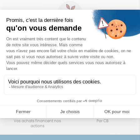
Un achat éco-responsable
des produits sélectionnés avec soin
Garantie satisfait ou remboursé
Livraison
14 jours pour changer d'avis
sous 1 à 4 jours ouvrés
Achats solidaires
Paiement en ligne sécurisé
Vos achats financent nos
Par CB
actions