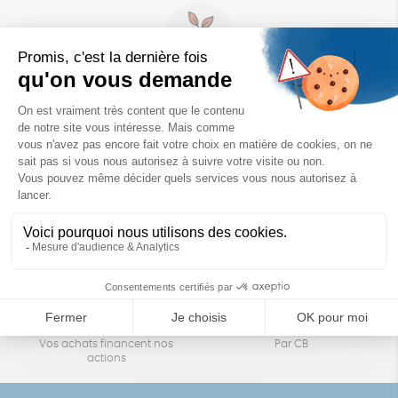
Un achat éco-responsable
des produits sélectionnés avec soin
Garantie satisfait ou remboursé
Livraison
14 jours pour changer d'avis
sous 1 à 4 jours ouvrés
Achats solidaires
Paiement en ligne sécurisé
Vos achats financent nos
Par CB
actions