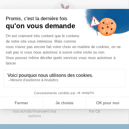
Un achat éco-responsable
des produits sélectionnés avec soin
Garantie satisfait ou remboursé
Livraison
14 jours pour changer d'avis
sous 1 à 4 jours ouvrés
Achats solidaires
Paiement en ligne sécurisé
Vos achats financent nos
Par CB
actions