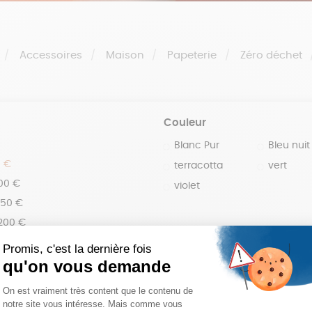
Accessoires
Maison
Papeterie
Zéro déchet
Couleur
Blanc Pur
Bleu nuit
0 €
terracotta
vert
100 €
violet
150 €
 200 €
 200€