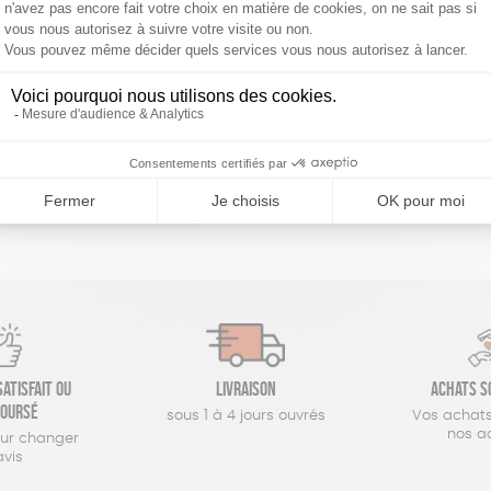
réinitialiser les filtres
RLOTTES DE CONSERVATION
Ajouter au panier
atisfait ou
Livraison
Achats s
oursé
sous 1 à 4 jours ouvrés
Vos achats
nos a
our changer
avis