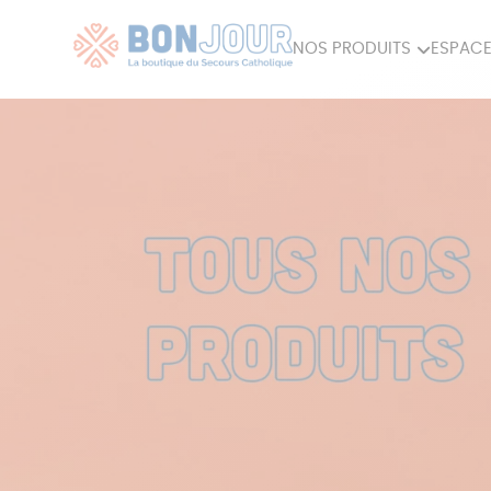
NOS PRODUITS
ESPACE
80ÈME
ACCES
MAISON