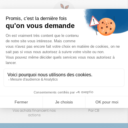
Un achat éco-responsable
des produits sélectionnés avec soin
Garantie satisfait ou remboursé
Livraison
14 jours pour changer d'avis
sous 1 à 4 jours ouvrés
Achats solidaires
Paiement en ligne sécurisé
Vos achats financent nos
Par CB
actions