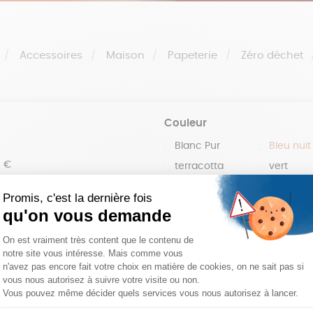
Accessoires
Maison
Papeterie
Zéro déchet
Couleur
Blanc Pur
Bleu nuit
0 €
terracotta
vert
100 €
violet
150 €
 200 €
 200€