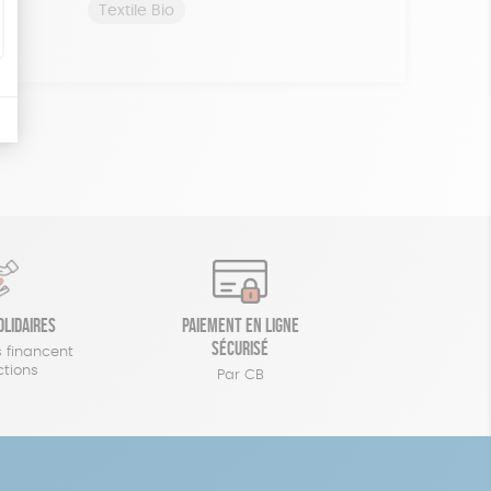
Textile Bio
olidaires
Paiement en ligne
sécurisé
 financent
ctions
Par CB