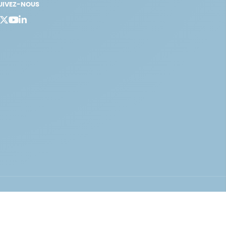
UIVEZ-NOUS
bergement vert certifié ISO14001 propulsé avec
par Infomaniak