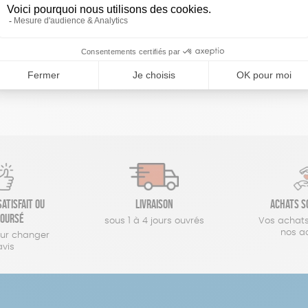
réinitialiser les filtres
atisfait ou
Livraison
Achats s
oursé
sous 1 à 4 jours ouvrés
Vos achats
nos a
our changer
avis