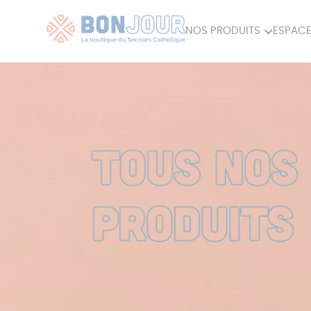
NOS PRODUITS
ESPACE
80ÈME
ACCES
MAISON