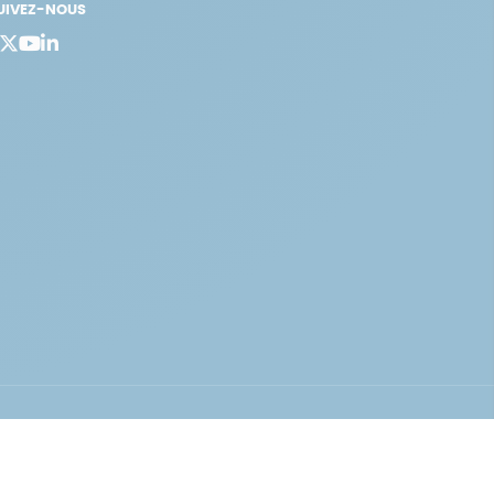
UIVEZ-NOUS
bergement vert certifié ISO14001 propulsé avec
par Infomaniak