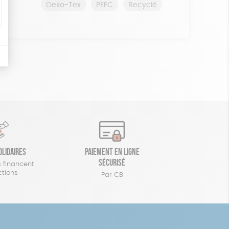
Oeko-Tex
PEFC
Recyclé
olidaires
Paiement en ligne
sécurisé
 financent
ctions
Par CB