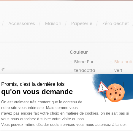
Accessoires
Maison
Papeterie
Zéro déchet
Couleur
Blanc Pur
Bleu nuit
0 €
terracotta
vert
100 €
violet
150 €
 200 €
 200€