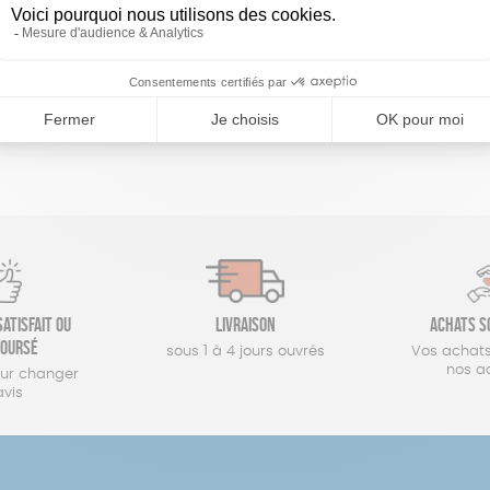
réinitialiser les filtres
atisfait ou
Livraison
Achats s
oursé
sous 1 à 4 jours ouvrés
Vos achats
nos a
our changer
avis