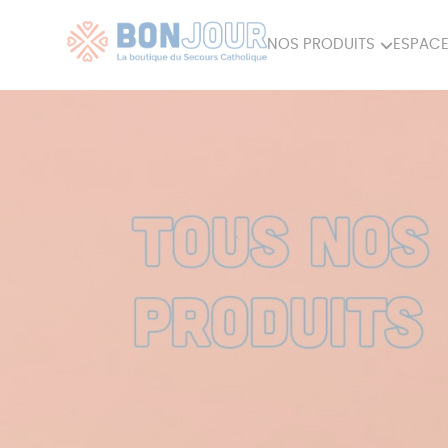
NOS PRODUITS
ESPACE
80ÈME
ACCES
MAISON