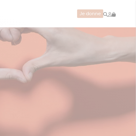
Rechercher
Mon
Je donne
compte
CERIE
JEUX
ZÉRO DÉCHET