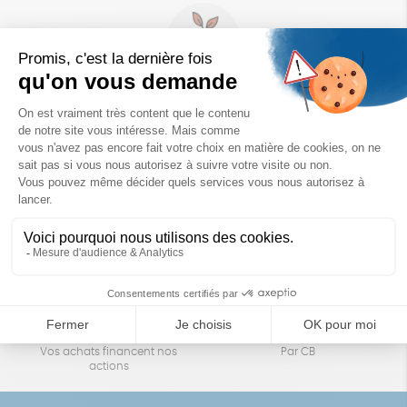
Un achat éco-responsable
des produits sélectionnés avec soin
Garantie satisfait ou remboursé
Livraison
14 jours pour changer d'avis
sous 1 à 4 jours ouvrés
Achats solidaires
Paiement en ligne sécurisé
Vos achats financent nos
Par CB
actions