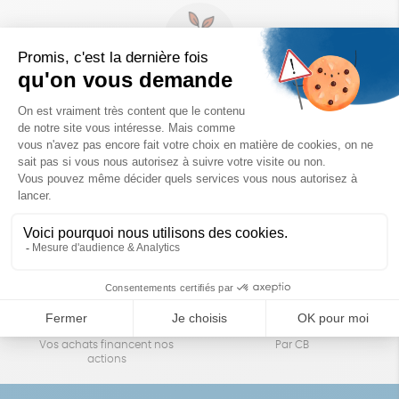
Un achat éco-responsable
des produits sélectionnés avec soin
Garantie satisfait ou remboursé
Livraison
14 jours pour changer d'avis
sous 1 à 4 jours ouvrés
Achats solidaires
Paiement en ligne sécurisé
Vos achats financent nos
Par CB
actions