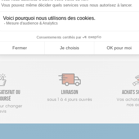
réinitialiser les filtres
atisfait ou
Livraison
Achats s
oursé
sous 1 à 4 jours ouvrés
Vos achats
nos a
our changer
avis