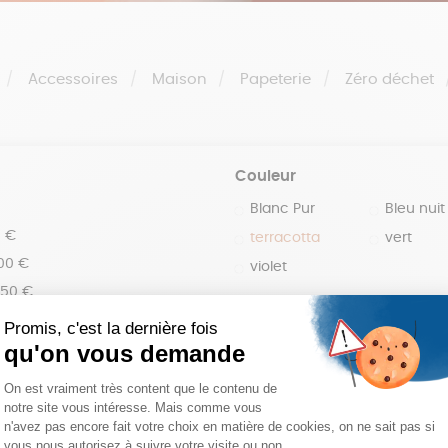
Accessoires
Maison
Papeterie
Zéro déchet
Couleur
Blanc Pur
Bleu nuit
0 €
terracotta
vert
100 €
violet
150 €
 200 €
 200€