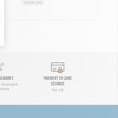
Textile Bio
olidaires
Paiement en ligne
sécurisé
 financent
ctions
Par CB