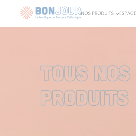
NOS PRODUITS
ESPACE
80ÈME
ACCES
MAISON