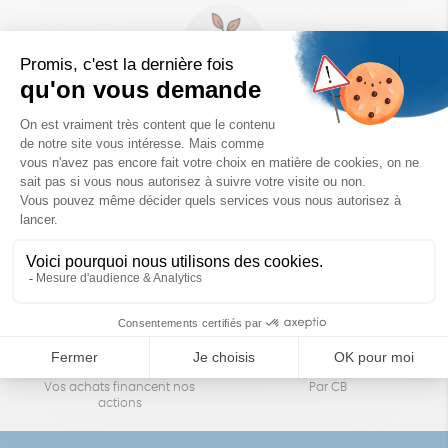
Un achat éco-responsable
des produits sélectionnés avec soin
Garantie satisfait ou remboursé
Livraison
14 jours pour changer d'avis
sous 1 à 4 jours ouvrés
Achats solidaires
Paiement en ligne sécurisé
Vos achats financent nos
Par CB
actions