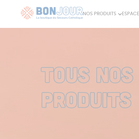
NOS PRODUITS
ESPACE
80ÈME
ACCES
MAISON