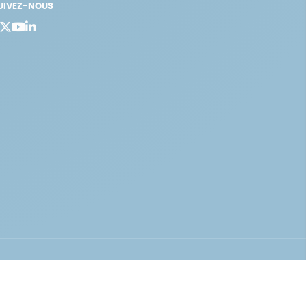
UIVEZ-NOUS
bergement vert certifié ISO14001 propulsé avec
par Infomaniak