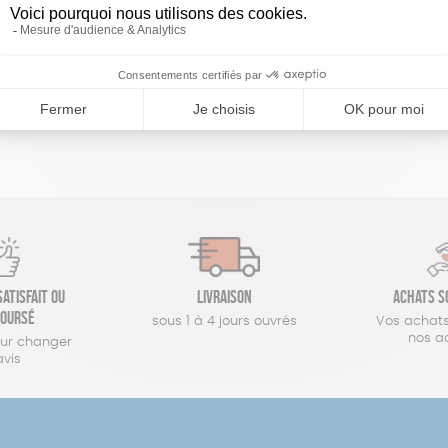
réinitialiser les filtres
atisfait ou
Livraison
Achats s
oursé
sous 1 à 4 jours ouvrés
Vos achats
nos a
our changer
avis