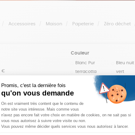
Accessoires
Maison
Papeterie
Zéro déchet
Couleur
Blanc Pur
Bleu nuit
0 €
terracotta
vert
100 €
violet
150 €
 200 €
 200€