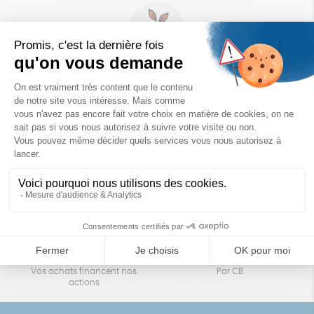
Un achat éco-responsable
des produits sélectionnés avec soin
Garantie satisfait ou remboursé
Livraison
14 jours pour changer d'avis
sous 1 à 4 jours ouvrés
Achats solidaires
Paiement en ligne sécurisé
Vos achats financent nos
Par CB
actions