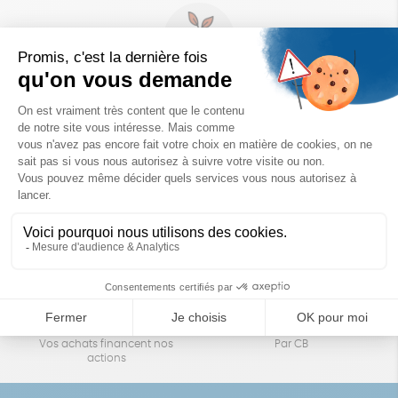
Un achat éco-responsable
des produits sélectionnés avec soin
Garantie satisfait ou remboursé
Livraison
14 jours pour changer d'avis
sous 1 à 4 jours ouvrés
Achats solidaires
Paiement en ligne sécurisé
Vos achats financent nos
Par CB
actions