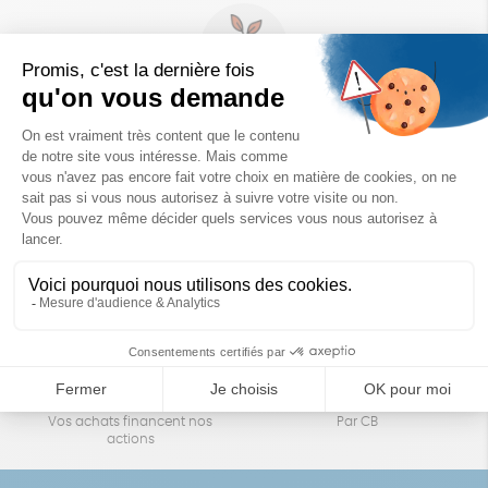
Un achat éco-responsable
des produits sélectionnés avec soin
Garantie satisfait ou remboursé
Livraison
14 jours pour changer d'avis
sous 1 à 4 jours ouvrés
Achats solidaires
Paiement en ligne sécurisé
Vos achats financent nos
Par CB
actions