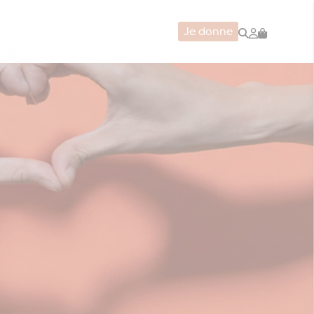
Rechercher
Mon
Je donne
compte
CERIE
JEUX
ZÉRO DÉCHET