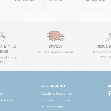
atisfait ou
Livraison
Achats s
oursé
sous 1 à 4 jours ouvrés
Vos achats
nos a
our changer
avis
SERVICE CLIENT
S
te
Questions fréquentes
entialité
Suivi de commande
Nous contacter