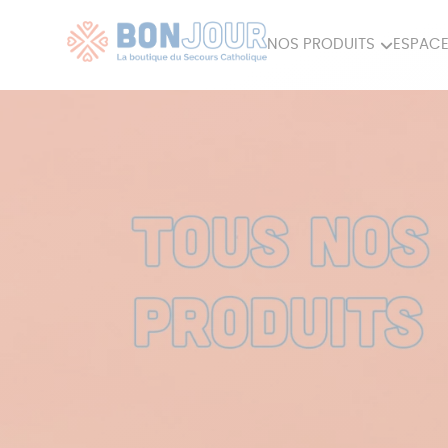
NOS PRODUITS
ESPACE
80ÈME
ACCES
MAISON