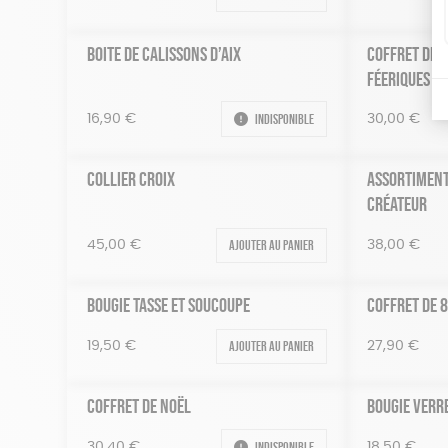
BOITE DE CALISSONS D’AIX
COFFRET DE 3
FÉERIQUES BI
Indisponible
16,90
€
30,00
€
COLLIER CROIX
ASSORTIMENT
CRÉATEUR
Ajouter au panier
38,00
€
45,00
€
BOUGIE TASSE ET SOUCOUPE
COFFRET DE 
Ajouter au panier
19,50
€
27,90
€
COFFRET DE NOËL
BOUGIE VERRE
Indisponible
30,40
€
18,50
€