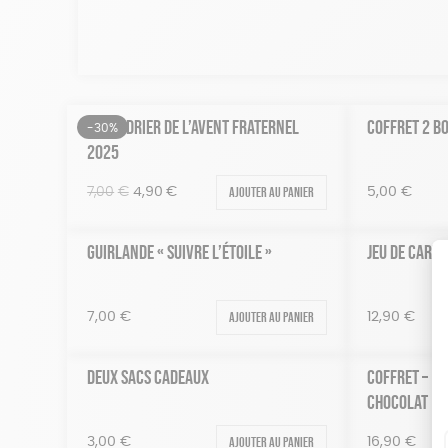
CALENDRIER DE L’AVENT FRATERNEL
COFFRET 2 B
-30%
2025
Le
Le
Ajouter au panier
7,00
€
4,90
€
5,00
€
prix
prix
initial
actuel
GUIRLANDE « SUIVRE L’ÉTOILE »
JEU DE CARTE
était :
est :
7,00€.
4,90€.
Ajouter au panier
7,00
€
12,90
€
DEUX SACS CADEAUX
COFFRET – 1
CHOCOLAT
Ajouter au panier
3,00
€
16,90
€