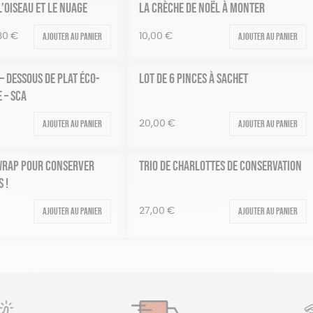
 L’OISEAU ET LE NUAGE
LA CRÈCHE DE NOËL À MONTER
Le
Ajouter au panier
Ajouter au panier
30
€
10,00
€
prix
al
actuel
 – DESSOUS DE PLAT ÉCO-
LOT DE 6 PINCES À SACHET
t :
est :
 – SCA
00€.
20,30€.
Ajouter au panier
Ajouter au panier
20,00
€
 WRAP POUR CONSERVER
TRIO DE CHARLOTTES DE CONSERVATION
 !
Ajouter au panier
Ajouter au panier
27,00
€