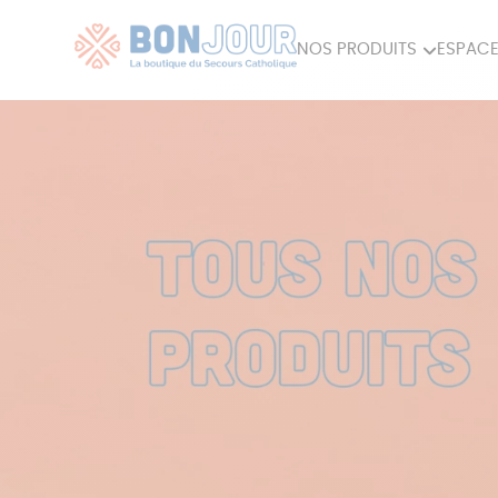
NOS PRODUITS
ESPACE
80ÈME
ACCES
MAISON