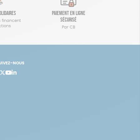
olidaires
Paiement en ligne
sécurisé
 financent
ctions
Par CB
UIVEZ-NOUS