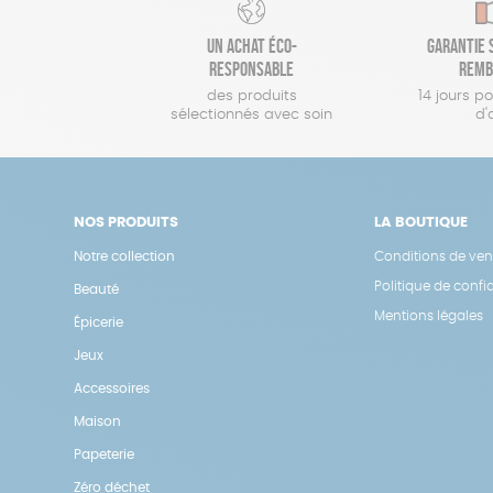
Un achat éco-
Garantie s
responsable
remb
des produits
14 jours p
sélectionnés avec soin
d'
NOS PRODUITS
LA BOUTIQUE
Notre collection
Conditions de ven
Politique de confid
Beauté
Mentions légales
Épicerie
Jeux
Accessoires
Maison
Papeterie
Zéro déchet