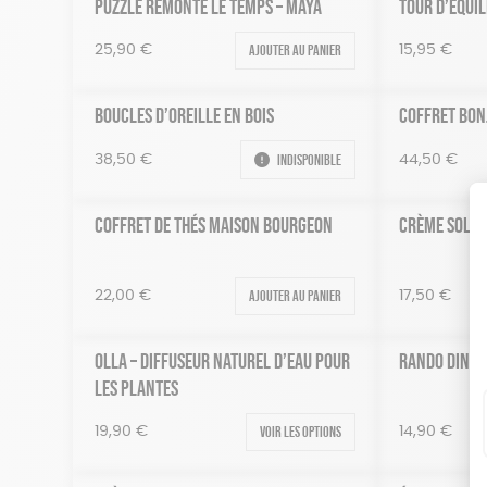
PUZZLE REMONTE LE TEMPS – MAYA
TOUR D’ÉQUIL
Ajouter au panier
25,90
€
15,95
€
BOUCLES D’OREILLE EN BOIS
COFFRET BON
Indisponible
38,50
€
44,50
€
COFFRET DE THÉS MAISON BOURGEON
CRÈME SOLAI
Ajouter au panier
17,50
€
22,00
€
OLLA – DIFFUSEUR NATUREL D’EAU POUR
RANDO DING
LES PLANTES
Voir les options
19,90
€
14,90
€