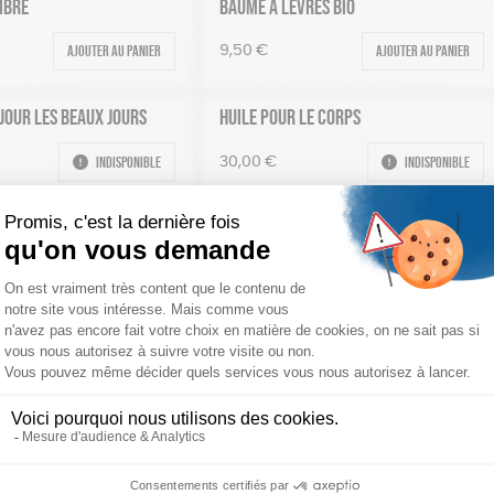
IBRE
BAUME À LÈVRES BIO
Ajouter au panier
Ajouter au panier
9,50
€
JOUR LES BEAUX JOURS
HUILE POUR LE CORPS
Indisponible
Indisponible
30,00
€
RE
KIT DE COUVERTS RÉUTILISABLES AUX
COULEURS DU SECOURS CATHOLIQUE
Indisponible
Voir les options
10,00
€
O
RÉGLETTE DE PÂTES DE FRUITS
Ajouter au panier
Indisponible
14,50
€