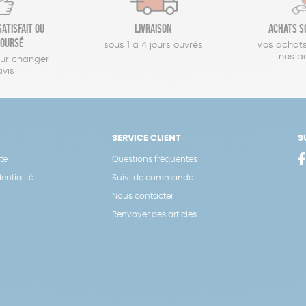
atisfait ou
Livraison
Achats s
oursé
sous 1 à 4 jours ouvrés
Vos achats
nos a
our changer
avis
SERVICE CLIENT
S
te
Questions fréquentes
entialité
Suivi de commande
Nous contacter
Renvoyer des articles