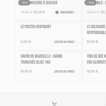
KIT MANGEOIRE À OISEAUX
KIT MOBILE :
-30%
-30%
Le
Le
Indisponible
Le
23,50
€
16,45
€
29,00
€
20,
prix
prix
prix
initial
actuel
initi
LE POSTER INSPIRANT
LE SOLIDAIRE
était :
est :
étai
RESPONSABLE
23,50€.
16,45€.
29,
Ajouter au panier
5,00
€
10,00
€
SAVON DE MARSEILLE – BARRE
TRIO DE BEE
TRANCHÉE OLIVE 1KG
VOS ALIMENTS
Ajouter au panier
19,90
€
19,90
€