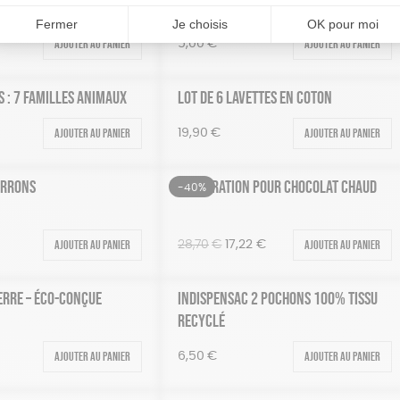
BLE ET RÉUTILISABLE
COFFRET 2 BOUGIES FRATERNELLES
Ajouter au panier
Ajouter au panier
5,00
€
S : 7 FAMILLES ANIMAUX
LOT DE 6 LAVETTES EN COTON
Ajouter au panier
Ajouter au panier
19,90
€
ARRONS
PRÉPARATION POUR CHOCOLAT CHAUD
-40%
Ajouter au panier
Le
Le
Ajouter au panier
28,70
€
17,22
€
prix
prix
initial
actuel
ERRE – ÉCO-CONÇUE
INDISPENSAC 2 POCHONS 100% TISSU
était :
est :
RECYCLÉ
28,70€.
17,22€.
Ajouter au panier
Ajouter au panier
6,50
€