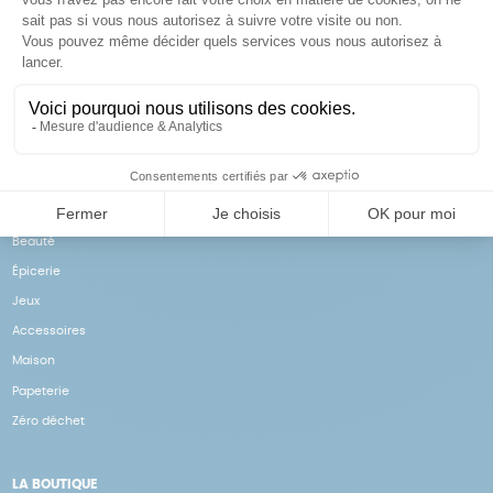
Achats solidaires
Paiement en ligne sécurisé
Vos achats financent nos
Par CB
actions
NOS PRODUITS
Notre collection
Beauté
Épicerie
Jeux
Accessoires
Maison
Papeterie
Zéro déchet
LA BOUTIQUE