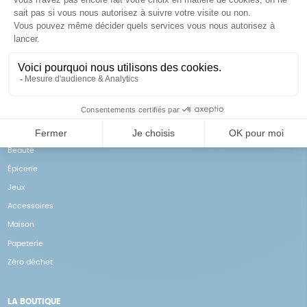
Achats solidaires
Paiement en ligne sécurisé
Vos achats financent nos
Par CB
actions
NOS PRODUITS
Notre collection
Beauté
Épicerie
Jeux
Accessoires
Maison
Papeterie
Zéro déchet
LA BOUTIQUE