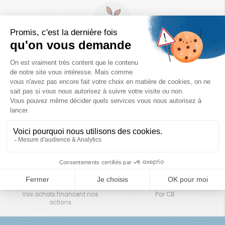
Un achat éco-responsable
des produits sélectionnés avec soin
Garantie satisfait ou remboursé
Livraison
14 jours pour changer d'avis
sous 1 à 4 jours ouvrés
Achats solidaires
Paiement en ligne sécurisé
Vos achats financent nos
Par CB
actions