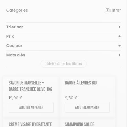
Catégories
Filtrer
NOTRE COLLECTION
Trier par
Par défaut
BEAUTÉ
Prix
Popularité
Tous
ÉPICERIE
Couleur
Nouveauté
0 € - 50 €
Blanc Pur
Bleu nuit
Mots clés
Prix : du - cher au + cher
JEUX
50 € - 100 €
terracotta
vert
Prix : du + cher au - cher
réinitialiser les filtres
100 € - 150 €
Fabriqué en Europe
Fabriqué en France
ACCESSOIRES
violet
Disponibilité
150 € - 200 €
MAISON
Agriculture Biologique
Vegan
Biodégradable
Plus de 200€
SAVON DE MARSEILLE –
BAUME À LÈVRES BIO
PAPETERIE
BARRE TRANCHÉE OLIVE 1KG
Cosme Bio
FSC
Fabrication artisanale
19,90
€
9,50
€
ZÉRO DÉCHET
Oeko-Tex
PEFC
Recyclé
Textile Bio
GOTS
Ajouter au panier
Ajouter au panier
TOUT
CRÈME VISAGE HYDRATANTE
SHAMPOING SOLIDE