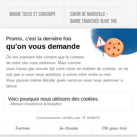
BOUGIE TASSE ET SOUCOUPE
SAVON DE MARSEILLE –
BARRE TRANCHÉE OLIVE 1KG
19,50
€
19,90
€
Ajouter au panier
Ajouter au panier
LOT DE 6 LAVETTES EN
DIFFUSEUR DE PARFUM À LA
COTON
LAVANDE
19,90
€
19,90
€
Ajouter au panier
Ajouter au panier
GOURDE EN VERRE – ÉCO-
SPRAY AMBIANCE FLEUR DE
CONÇUE
CERISIER 100ML
20,50
€
21,90
€
Ajouter au panier
Ajouter au panier