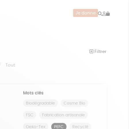
Rechercher
Mon
Je donne
compte
CERIE
JEUX
ZÉRO DÉCHET
Filtrer
Tout
Mots clés
Biodégradable
Cosme Bio
FSC
Fabrication artisanale
Oeko-Tex
PEFC
Recyclé