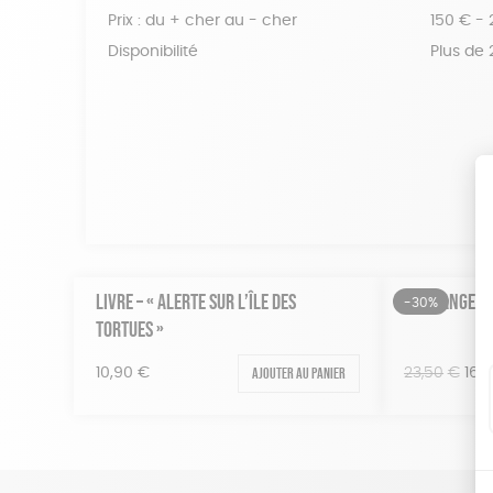
Prix : du + cher au - cher
150 € -
Disponibilité
Plus de
LIVRE – « ALERTE SUR L’ÎLE DES
KIT MANGEOI
-30%
TORTUES »
Le
Ajouter au panier
23,50
€
16,
10,90
€
prix
initi
était
23,