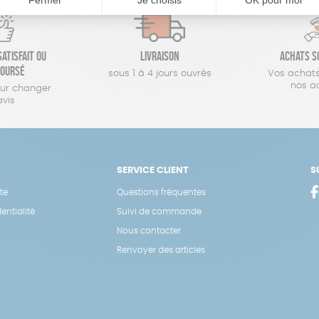
atisfait ou
Livraison
Achats s
oursé
sous 1 à 4 jours ouvrés
Vos achats
nos a
our changer
avis
SERVICE CLIENT
S
te
Questions fréquentes
entialité
Suivi de commande
Nous contacter
Renvoyer des articles