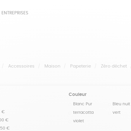
 ENTREPRISES
SOIRES
BEAUTÉ
ÉPI
NOTRE COLLECTION
PAPETERIE
Accessoires
Maison
Papeterie
Zéro déchet
Couleur
Blanc Pur
Bleu nuit
0 €
terracotta
vert
100 €
violet
150 €