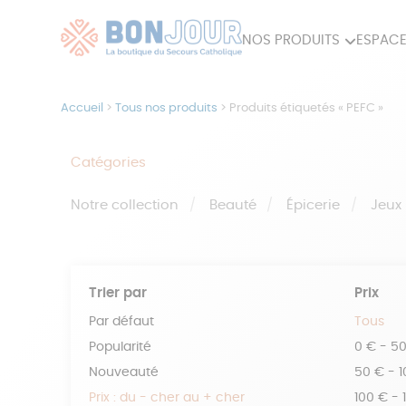
NOS PRODUITS
ESPACE
80ÈME
ACCES
Accueil
>
Tous nos produits
>
Produits étiquetés « PEFC »
MAISON
Catégories
Notre collection
Beauté
Épicerie
Jeux
Trier par
Prix
Par défaut
Tous
Popularité
0 € - 5
Nouveauté
50 € - 
Prix : du - cher au + cher
100 € - 