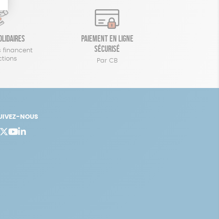
olidaires
Paiement en ligne
sécurisé
 financent
ctions
Par CB
UIVEZ-NOUS