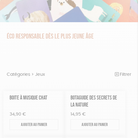
ÉCO RESPONSABLE DÈS LE PLUS JEUNE ÂGE
Catégories >
Jeux
Filtrer
NOTRE COLLECTION
Trier par
BOITE À MUSIQUE CHAT
BOTAGUIDE DES SECRETS DE
Par défaut
BEAUTÉ
Prix
LA NATURE
Popularité
Tous
ÉPICERIE
Couleur
34,90
€
14,95
€
Nouveauté
0 € - 50 €
Blanc Pur
Bleu nuit
Mots clés
Prix : du - cher au + cher
Ajouter au panier
Ajouter au panier
JEUX
50 € - 100 €
terracotta
vert
Prix : du + cher au - cher
100 € - 150 €
Textile Bio
GOTS
Fabriqué en Europe
ACCESSOIRES