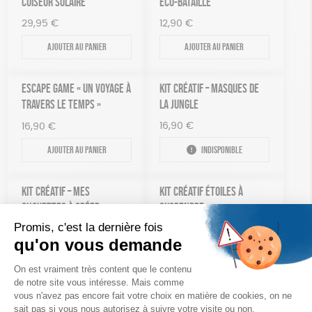
CUISEUR SOLAIRE
ECO-BATAILLE
29,95
€
12,90
€
Ajouter au panier
Ajouter au panier
ESCAPE GAME « UN VOYAGE À
KIT CRÉATIF – MASQUES DE
TRAVERS LE TEMPS »
LA JUNGLE
16,90
€
16,90
€
Ajouter au panier
Indisponible
KIT CRÉATIF – MES
KIT CRÉATIF ÉTOILES À
CHOUETTES À CRÉER
SUSPENDRE
13,90
€
12,90
€
Ajouter au panier
Ajouter au panier
MOTS DE TÊTE
PUZZLE – LES ANIMAUX ET
LEUR PETIT