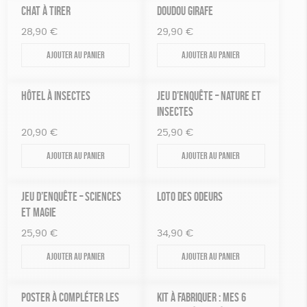
violet
Disponibilité
CHAT À TIRER
DOUDOU GIRAFE
150 € - 200 €
MAISON
Fabriqué en France
Agriculture Biologique
Vegan
Plus de 200€
28,90
€
29,90
€
PAPETERIE
Biodégradable
Cosme Bio
FSC
Ajouter au panier
Ajouter au panier
ZÉRO DÉCHET
Fabrication artisanale
Oeko-Tex
PEFC
HÔTEL À INSECTES
JEU D’ENQUÊTE – NATURE ET
TOUT
Recyclé
INSECTES
20,90
€
25,90
€
Ajouter au panier
Ajouter au panier
JEU D’ENQUÊTE – SCIENCES
LOTO DES ODEURS
ET MAGIE
25,90
€
34,90
€
Ajouter au panier
Ajouter au panier
POSTER À COMPLÉTER LES
KIT À FABRIQUER : MES 6