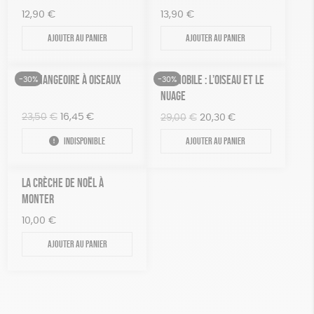
12,90
€
13,90
€
Ajouter au panier
Ajouter au panier
KIT MANGEOIRE À OISEAUX
KIT MOBILE : L’OISEAU ET LE
-30%
-30%
NUAGE
Le
Le
23,50
€
16,45
€
Le
Le
29,00
€
20,30
€
prix
prix
prix
prix
Indisponible
Ajouter au panier
initial
actuel
initial
actuel
était :
est :
était :
est :
23,50€.
16,45€.
29,00€.
20,30€.
LA CRÈCHE DE NOËL À
MONTER
10,00
€
Ajouter au panier