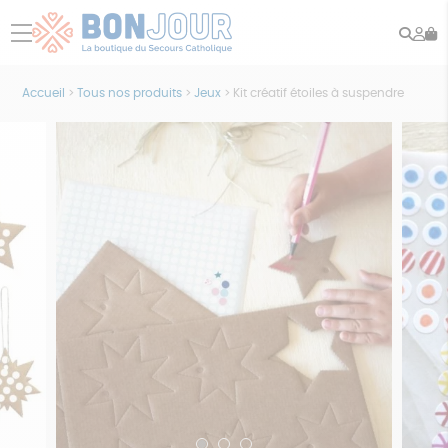
Rech
Mo
menu
co
Accueil
>
Tous nos produits
>
Jeux
>
Kit créatif étoiles à suspendre