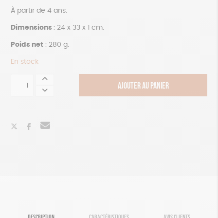
À partir de 4 ans.
Dimensions
: 24 x 33 x 1 cm.
Poids net
: 280 g.
En stock
quantité
AJOUTER AU PANIER
de
Kit
créatif
étoiles
à
suspendre
DESCRIPTION
CARACTÉRISTIQUES
AVIS CLIENTS