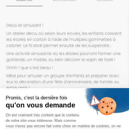
Déco et amusant !
Un atelier déco, où selon leurs envies, les enfants colorent
les étoiles en carton à l’aide de multiples gommettes à
colorier. Le fil doré permet ensuite de les suspendre…
Une activité amusante où les étoiles pourront former une
guirlande, un mobile, ou bien décorer le sapin de Noël !
Ohhh ! que c’est beau !
Idéal pour amuser un groupe d’enfants et préparer avec
eux la décoration d’une fête d’anniversaire, de famille ou
entre amis !
Jeu fabriqué en France
À partir de 4 ans.
Dimensions
: 24 x 33 x 1 cm.
Poids net
: 280 g.
Le saviez-vous ? En achetant sur la boutique, vous