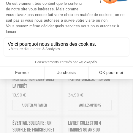
juste et plus humaine.
Dimensions : 21 cm x 15 cm
Le saviez-vous ? En achetant sur la boutique, vous
contribuez à agir pour faire reculer la pauvreté et les
inégalités.
Vous aimerez aussi
INSTALLE TON CAMP DANS
T-SHIRT UNISEXE – AMOUR
LA FORÊT
13,90
€
34,90
€
Ajouter au panier
Voir les options
ÉVENTAIL SOLIDAIRE : UN
LIVRET COLLECTOR 4
SOUFFLE DE FRAÎCHEUR ET
TIMBRES 80 ANS DU