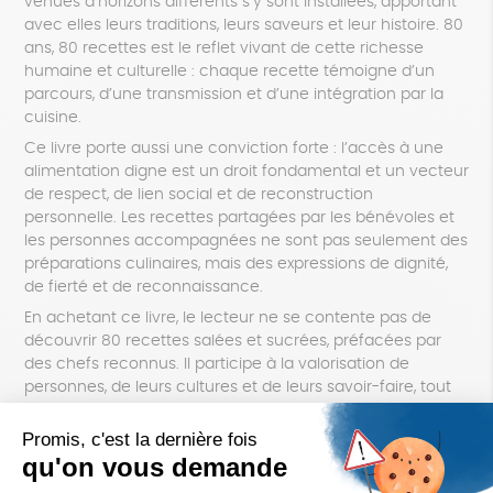
venues d’horizons différents s’y sont installées, apportant
avec elles leurs traditions, leurs saveurs et leur histoire. 80
ans, 80 recettes est le reflet vivant de cette richesse
humaine et culturelle : chaque recette témoigne d’un
parcours, d’une transmission et d’une intégration par la
cuisine.
Ce livre porte aussi une conviction forte : l’accès à une
alimentation digne est un droit fondamental et un vecteur
de respect, de lien social et de reconstruction
personnelle. Les recettes partagées par les bénévoles et
les personnes accompagnées ne sont pas seulement des
préparations culinaires, mais des expressions de dignité,
de fierté et de reconnaissance.
En achetant ce livre, le lecteur ne se contente pas de
découvrir 80 recettes salées et sucrées, préfacées par
des chefs reconnus. Il participe à la valorisation de
personnes, de leurs cultures et de leurs savoir-faire, tout
en soutenant une démarche qui place l’humain, la dignité
et le partage au cœur de l’alimentation.
Ce livre est à la fois un voyage culinaire, un témoignage
d’hospitalité et un engagement pour une société plus