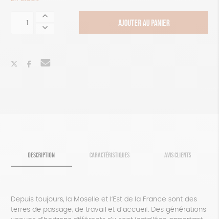
quantité
AJOUTER AU PANIER
de
80
ans,
80
recettes
:
Le
livre
de
cuisine
solidaire
et
engagé
DESCRIPTION
CARACTÉRISTIQUES
AVIS CLIENTS
Depuis toujours, la Moselle et l’Est de la France sont des
terres de passage, de travail et d’accueil. Des générations