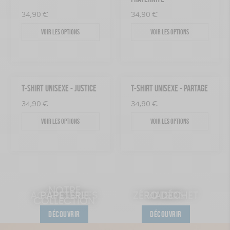
34,90
€
34,90
€
Voir les options
Voir les options
T-SHIRT UNISEXE - JUSTICE
T-SHIRT UNISEXE - PARTAGE
34,90
€
34,90
€
Voir les options
Voir les options
NOTRE
ACCESSOIRES
PAPETERIE
ÉPICERIE
ZÉRO DÉCHET
MAISON
BEAUTÉ
JEUX
COLLECTION
DÉCOUVRIR
DÉCOUVRIR
DÉCOUVRIR
DÉCOUVRIR
DÉCOUVRIR
DÉCOUVRIR
DÉCOUVRIR
DÉCOUVRIR