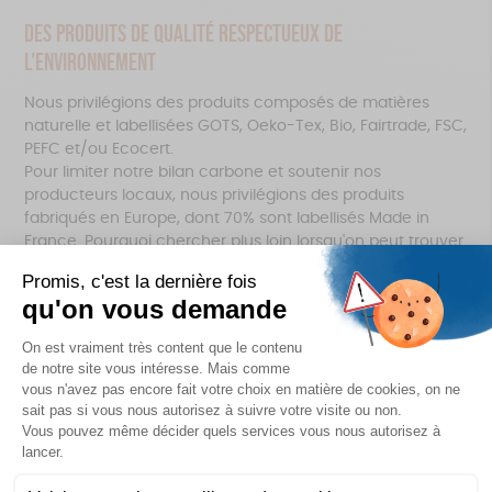
Des produits de qualité respectueux de
l’environnement
Nous privilégions des produits composés de matières
naturelle et labellisées GOTS, Oeko-Tex, Bio, Fairtrade, FSC,
PEFC et/ou Ecocert.
Pour limiter notre bilan carbone et soutenir nos
producteurs locaux, nous privilégions des produits
fabriqués en Europe, dont 70% sont labellisés Made in
France. Pourquoi chercher plus loin lorsqu'on peut trouver
des produits incontournables, beaux et responsables près
de chez nous ?
FAITES UN DON