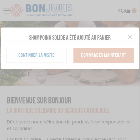
Recher
Mon
menu
1
comp
Shampoing solide a été ajouté au panier
CONTINUER LA VISITE
COMMANDER MAINTENANT
BIENVENUE SUR BONJOUR
LA BOUTIQUE SOLIDAIRE DU SECOURS CATHOLIQUE
Découvrez notre sélection de produits éco-responsables
et solidaires.
1 achat solidaire = 1 geste fraternel car c'est le BON jour