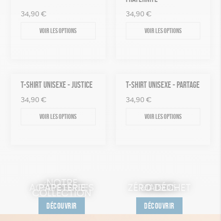
34,90
€
34,90
€
Voir les options
Voir les options
T-SHIRT UNISEXE - JUSTICE
T-SHIRT UNISEXE - PARTAGE
34,90
€
34,90
€
Voir les options
Voir les options
NOTRE
ACCESSOIRES
PAPETERIE
ÉPICERIE
ZÉRO DÉCHET
MAISON
BEAUTÉ
JEUX
COLLECTION
DÉCOUVRIR
DÉCOUVRIR
DÉCOUVRIR
DÉCOUVRIR
DÉCOUVRIR
DÉCOUVRIR
DÉCOUVRIR
DÉCOUVRIR