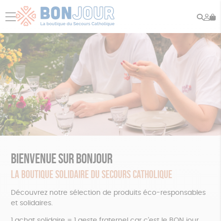
Rech
Mo
menu
co
BIENVENUE SUR BONJOUR
LA BOUTIQUE SOLIDAIRE DU SECOURS CATHOLIQUE
Découvrez notre sélection de produits éco-responsables
et solidaires.
1 achat solidaire = 1 geste fraternel car c'est le BON jour