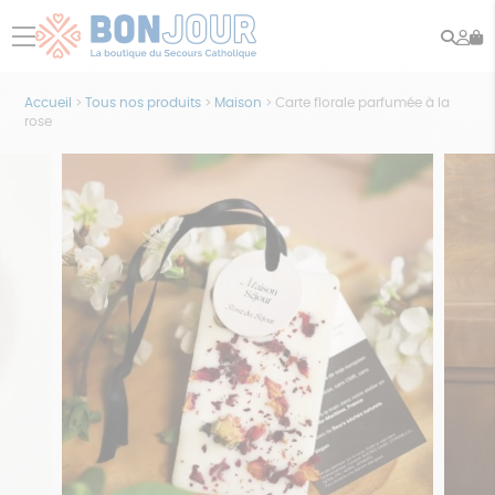
Rech
Mo
menu
co
Accueil
>
Tous nos produits
>
Maison
>
Carte florale parfumée à la
rose