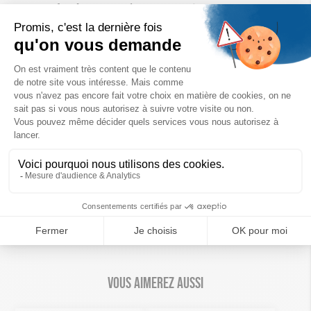
Notes olfactives
: Rose, feuilles de thé, bois de gaïac, rose
centifolia, agrumes, musc
Caractéristiques :
Fabriqué à la main, en France
Poids : 45 g
Dimensions : 9 cm x 5 cm x 1 cm
Parfume votre intérieur pendant environ 3 mois
Cire végétale de soja
Parfums de Grasse sans C.M.R
Le saviez-vous ? En achetant sur la boutique, vous
contribuez à agir pour faire reculer la pauvreté et les
inégalités.
Vous aimerez aussi