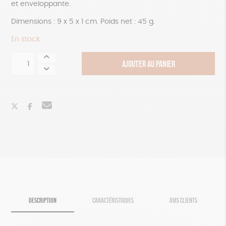
et enveloppante.
Dimensions : 9 x 5 x 1 cm. Poids net : 45 g.
En stock
quantité
AJOUTER AU PANIER
de
Carte
florale
parfumée
à
la
rose
DESCRIPTION
CARACTÉRISTIQUES
AVIS CLIENTS