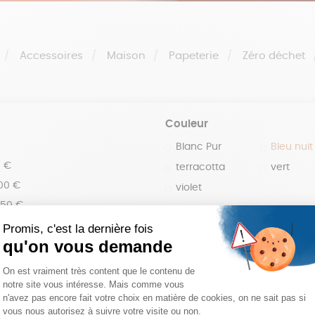
Accessoires
Maison
Papeterie
Zéro déchet
Couleur
Blanc Pur
Bleu nuit
0 €
terracotta
vert
100 €
violet
150 €
 200 €
 200€