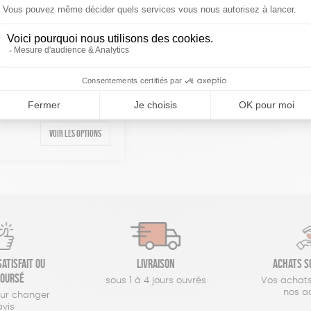
réinitialiser les filtres
RTS RÉUTILISABLES AUX
 SECOURS CATHOLIQUE
Voir les options
atisfait ou
Livraison
Achats s
oursé
sous 1 à 4 jours ouvrés
Vos achats
nos a
our changer
avis