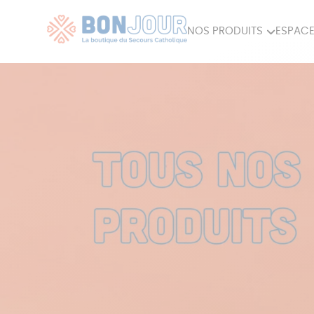
NOS PRODUITS
ESPACE
80ÈME
ACCES
MAISON