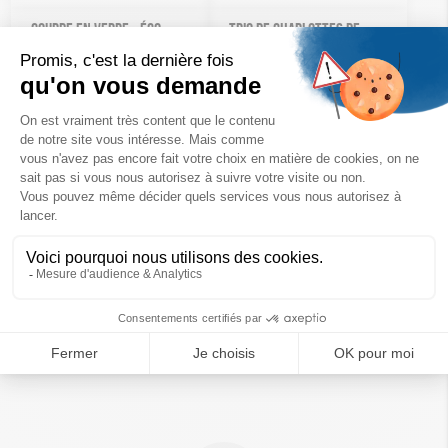
GOURDE EN VERRE – ÉCO-
TRIO DE CHARLOTTES DE
CONÇUE
CONSERVATION
20,50
€
27,00
€
Ajouter au panier
Ajouter au panier
COFFRET AU SECOURS DE LA
PLANÈTE
29,90
€
Ajouter au panier