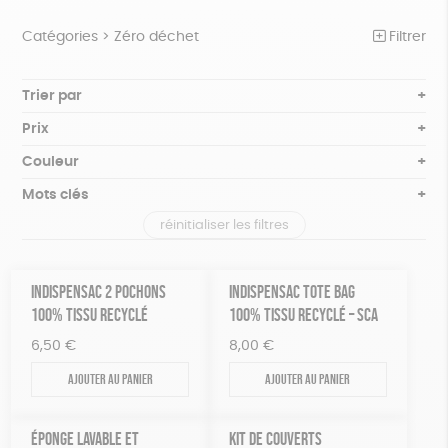
Catégories >
Zéro déchet
Filtrer
NOTRE COLLECTION
Trier par
Par défaut
BEAUTÉ
Prix
Popularité
Tous
ÉPICERIE
Couleur
Nouveauté
0 € - 50 €
Blanc Pur
Bleu nuit
Mots clés
Prix : du - cher au + cher
JEUX
50 € - 100 €
terracotta
vert
Prix : du + cher au - cher
réinitialiser les filtres
100 € - 150 €
Textile Bio
GOTS
Fabriqué en Europe
ACCESSOIRES
violet
Disponibilité
150 € - 200 €
MAISON
Fabriqué en France
Agriculture Biologique
Vegan
Plus de 200€
INDISPENSAC 2 POCHONS
INDISPENSAC TOTE BAG
PAPETERIE
100% TISSU RECYCLÉ
100% TISSU RECYCLÉ – SCA
Biodégradable
Cosme Bio
FSC
6,50
€
8,00
€
ZÉRO DÉCHET
Fabrication artisanale
Oeko-Tex
PEFC
Ajouter au panier
Ajouter au panier
TOUT
Recyclé
ÉPONGE LAVABLE ET
KIT DE COUVERTS