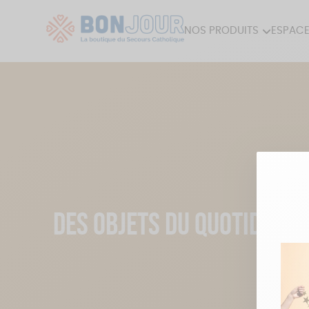
NOS PRODUITS
ESPACE
80ÈME
ACCES
MAISON
DES OBJETS DU QUOTIDIEN 