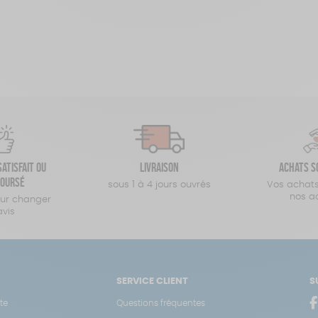
atisfait ou
Livraison
Achats s
oursé
sous 1 à 4 jours ouvrés
Vos achats
nos a
our changer
avis
SERVICE CLIENT
S
te
Questions fréquentes