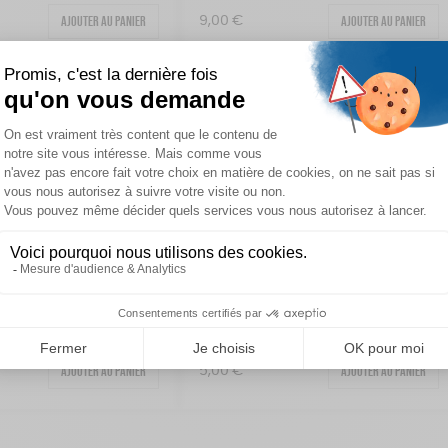
Ajouter au panier
Ajouter au panier
9,00
€
 CRÈCHE DE NOËL » –
KIT DE COUVERTS RÉUTILISABLES AUX
IONS
COULEURS DU SECOURS CATHOLIQUE
Ajouter au panier
Voir les options
10,00
€
OUGIES FRATERNELLES
GUIRLANDE « SUIVRE L’ÉTOILE »
Ajouter au panier
Ajouter au panier
7,00
€
ERRE – ÉCO-CONÇUE
LE POSTER INSPIRANT
Ajouter au panier
Ajouter au panier
5,00
€