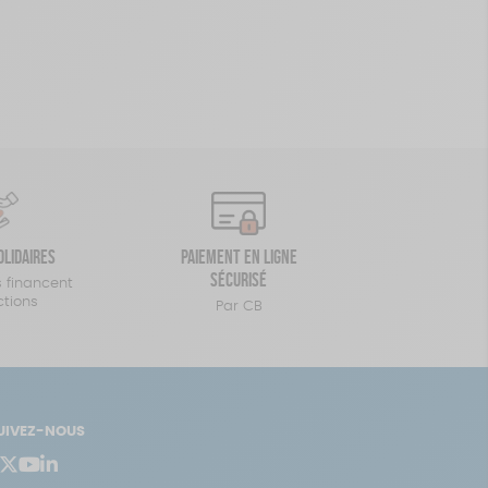
olidaires
Paiement en ligne
sécurisé
 financent
ctions
Par CB
UIVEZ-NOUS