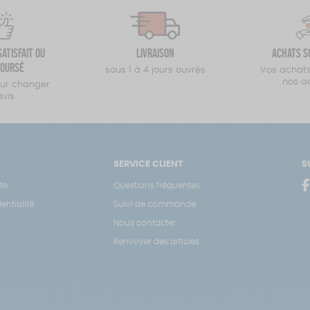
atisfait ou
Livraison
Achats s
oursé
sous 1 à 4 jours ouvrés
Vos achats
nos a
our changer
avis
SERVICE CLIENT
S
te
Questions fréquentes
entialité
Suivi de commande
Nous contacter
Renvoyer des articles