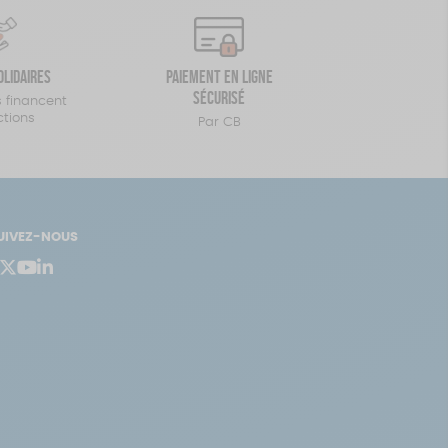
olidaires
Paiement en ligne
sécurisé
 financent
ctions
Par CB
UIVEZ-NOUS