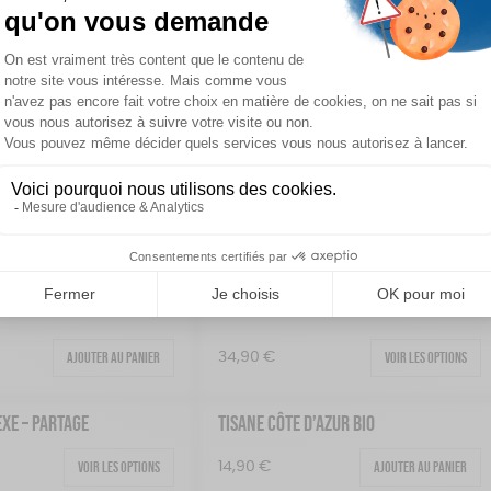
LES AU CHOCOLAT
LOT DE BISCUITS EN FORME DE LAPIN –
GOÛT CHOCOLAT ET CITRON
Ajouter au panier
Ajouter au panier
16,90
€
NER PISTACHE
PLATEAU ROND
Ajouter au panier
Ajouter au panier
29,90
€
NCE FLEUR DE CERISIER
T-SHIRT UNISEXE – AMOUR
Ajouter au panier
Voir les options
34,90
€
EXE – PARTAGE
TISANE CÔTE D’AZUR BIO
Voir les options
Ajouter au panier
14,90
€