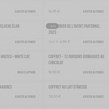
Ajouter au panier
Ajouter au panier
14,95
€
PELUCHE ÉLAN
CALENDRIER DE L’AVENT FRATERNEL
-30%
2025
Ajouter au panier
Le
Le
Ajouter au panier
7,00
€
4,90
€
prix
prix
initial
actuel
 HAUTES – WHITE CAT
COFFRET – 12 OURSONS GUIMAUVES AU
était :
est :
CHOCOLAT
7,00€.
4,90€.
Voir les options
Ajouter au panier
16,90
€
INAIGRES
COFFRET AU LAIT D’ÂNESSE
Ajouter au panier
Ajouter au panier
39,00
€