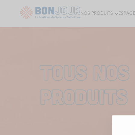
NOS PRODUITS
ESPACE
80ÈME
ACCES
MAISON