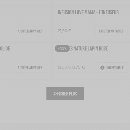
INFUSION LOVE MAMA – L’INFUSEUR
Ajouter au panier
Ajouter au panier
21,90
€
OLIDE
TRUFFES NATURE LAPIN ROSE
-30%
Le
Le
Ajouter au panier
Indisponible
12,50
€
8,75
€
prix
prix
initial
actuel
était :
est :
12,50€.
8,75€.
AFFICHER PLUS