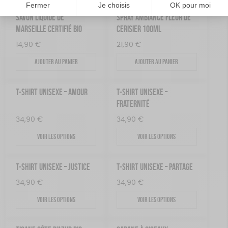
SAVON LIQUIDE DE
SPRAY AMBIANCE FLEUR DE
MARSEILLE CERTIFIÉ BIO
CERISIER 100ML
14,90
€
21,90
€
Ajouter au panier
Ajouter au panier
T-SHIRT UNISEXE – AMOUR
T-SHIRT UNISEXE –
FRATERNITÉ
34,90
€
34,90
€
Voir les options
Voir les options
T-SHIRT UNISEXE – JUSTICE
T-SHIRT UNISEXE – PARTAGE
34,90
€
34,90
€
Voir les options
Voir les options