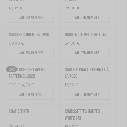
14,95
€
36,00
€
Ajouter au panier
Ajouter au panier
BOUCLES D’OREILLES TIVOLI
BOUILLOTTE PELUCHE ÉLAN
58,00
€
24,90
€
Ajouter au panier
Ajouter au panier
CALENDRIER DE L’AVENT
CARTE FLORALE PARFUMÉE À
-30%
FRATERNEL 2025
LA ROSE
Le
Le
7,00
€
4,90
€
12,90
€
prix
prix
Ajouter au panier
Ajouter au panier
initial
actuel
était :
est :
7,00€.
4,90€.
CHAT À TIRER
CHAUSSETTES HAUTES –
WHITE CAT
28,90
€
12,90
€