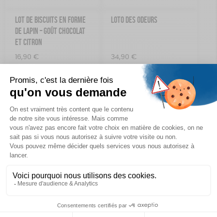
LOT DE BISCUITS EN FORME
LOTO DES ODEURS
DE LAPIN – GOÛT CHOCOLAT
ET CITRON
16,90
€
34,90
€
Ajouter au panier
Ajouter au panier
ORANGETTES AU SUCRE
PÂTE À TARTINER PISTACHE
16,00
€
16,00
€
Ajouter au panier
Ajouter au panier
PLATEAU ROND
POSTER À COMPLÉTER LES
CHATS
29,90
€
12,90
€
Ajouter au panier
Ajouter au panier