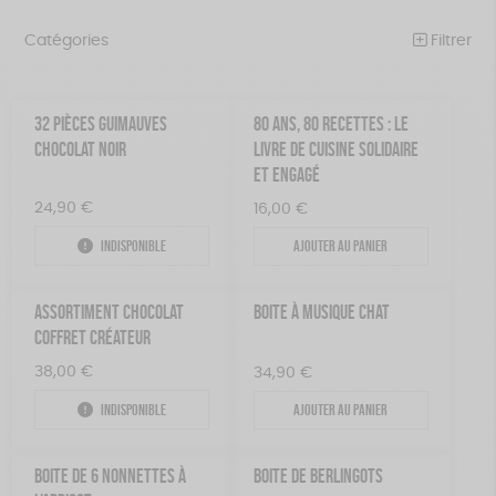
Catégories
Filtrer
NOTRE COLLECTION
Trier par
32 PIÈCES GUIMAUVES
80 ANS, 80 RECETTES : LE
Par défaut
BEAUTÉ
Prix
CHOCOLAT NOIR
LIVRE DE CUISINE SOLIDAIRE
Popularité
Tous
ET ENGAGÉ
ÉPICERIE
Couleur
Nouveauté
0 € - 50 €
24,90
€
Blanc Pur
16,00
Bleu nuit
€
Mots clés
Prix : du - cher au + cher
JEUX
50 € - 100 €
terracotta
vert
Indisponible
Ajouter au panier
Prix : du + cher au - cher
100 € - 150 €
Fabriqué en Europe
Fabriqué en France
ACCESSOIRES
violet
Disponibilité
150 € - 200 €
MAISON
Agriculture Biologique
Vegan
Biodégradable
ASSORTIMENT CHOCOLAT
BOITE À MUSIQUE CHAT
Plus de 200€
COFFRET CRÉATEUR
PAPETERIE
Cosme Bio
FSC
Fabrication artisanale
38,00
€
34,90
€
ZÉRO DÉCHET
Oeko-Tex
PEFC
Recyclé
Textile Bio
GOTS
Indisponible
Ajouter au panier
TOUT
BOITE DE 6 NONNETTES À
BOITE DE BERLINGOTS