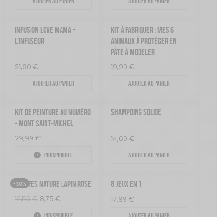
Ajouter au panier
Ajouter au panier
INFUSION LOVE MAMA –
KIT À FABRIQUER : MES 6
L’INFUSEUR
ANIMAUX À PROTÉGER EN
PÂTE À MODELER
21,90
€
19,90
€
Ajouter au panier
Ajouter au panier
KIT DE PEINTURE AU NUMÉRO
SHAMPOING SOLIDE
– MONT SAINT-MICHEL
29,99
€
14,00
€
Indisponible
Ajouter au panier
TRUFFES NATURE LAPIN ROSE
8 JEUX EN 1
-30%
Le
Le
12,50
€
8,75
€
17,99
€
prix
prix
Indisponible
Ajouter au panier