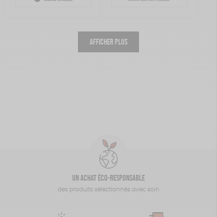
initial
actuel
était :
est :
12,50€.
8,75€.
AFFICHER PLUS
Un achat éco-responsable
des produits sélectionnés avec soin